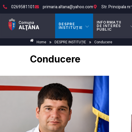
0269581101
primaria.altana@yahoo.com
Str. Principala nr
INFORMAȚII
DESPRE
DE INTERES
INSTITUȚIE
PUBLIC
»
»
Home
DESPRE INSTITUȚIE
Conducere
Conducere