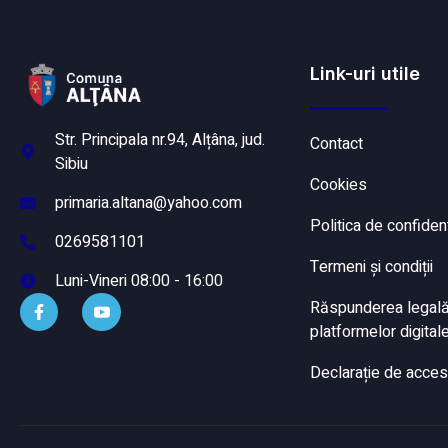
Link-uri utile
Str. Principala nr.94, Alțâna, jud.
Contact
Sibiu
Cookies
primaria.altana@yahoo.com
Politica de confident
0269581101
Termeni și condiții
Luni-Vineri 08:00 - 16:00
Răspunderea legală a
platformelor digitale
Declarație de accesi