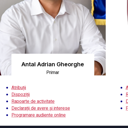
Antal Adrian Gheorghe
Primar
Atribuții
A
Dispoziții
R
Rapoarte de activitate
D
Declarații de avere și interese
P
Programare audiente online