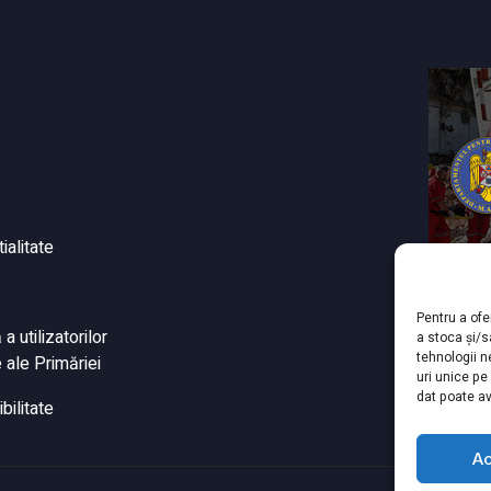
ialitate
Pentru a ofe
 utilizatorilor
a stoca și/
tehnologii 
 ale Primăriei
uri unice pe
dat poate av
bilitate
A